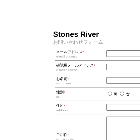
Stones River
お問い合わせフォーム
メールアドレス
*
e-mail address
確認用メールアドレス
*
e-mail address
お名前
*
your name
性別
*
男
女
sex
住所
*
address
ご用件
*
inquiry body